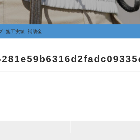
グ
施工実績
補助金
5281e59b6316d2fadc09335