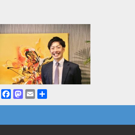
Facebook
Mastodon
Email
共
有