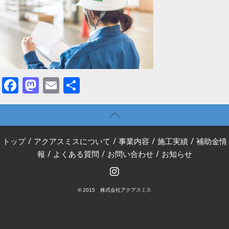
Facebook
Mastodon
Email
共
有
トップ
/
アクアスミスについて
/
事業内容
/
施工実績
/
補助金情
報
/
よくある質問
/
お問い合わせ
/
お知らせ
© 2015 株式会社アクアスミス